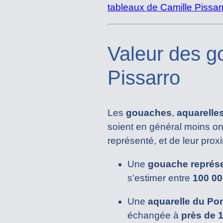
tableaux de Camille Pissar
Valeur des g
Pissarro
Les
gouaches
,
aquarelle
soient en général moins on
représenté, et de leur prox
Une
gouache représ
s’estimer entre
100 00
Une
aquarelle du Po
échangée à
près de 