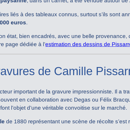
e paysanne
, dans un carnet, a été vendue autour de
es liés à des tableaux connus, surtout s’ils sont ann
 000 euros
.
on état, bien encadrés, avec une belle provenance, c
re page dédiée à l’
estimation des dessins de Pissarr
ravures de Camille Pissar
teur important de la gravure impressionniste. Il a tra
 souvent en collaboration avec Degas ou Félix Bra
ont l’objet d’une véritable convoitise sur le marché.
le
de 1880 représentant une scène de récolte s’es