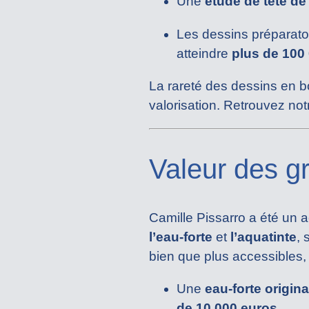
Une
étude de tête d
Les dessins préparatoir
atteindre
plus de 100
La rareté des dessins en b
valorisation. Retrouvez not
Valeur des g
Camille Pissarro a été un ac
l’eau-forte
et
l’aquatinte
,
bien que plus accessibles, f
Une
eau-forte origina
de 10 000 euros
.