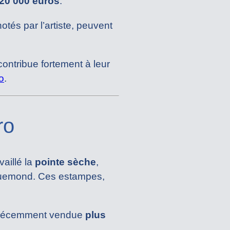
20 000 euros
.
otés par l’artiste, peuvent
ontribue fortement à leur
o
.
ro
vaillé la
pointe sèche
,
cquemond. Ces estampes,
t récemment vendue
plus