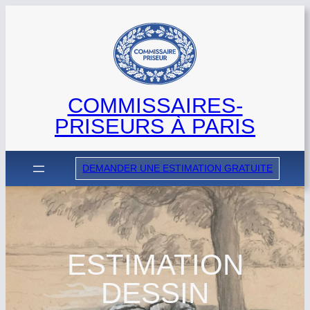
Aller
au
contenu
COMMISSAIRES-
PRISEURS À PARIS
DEMANDER UNE ESTIMATION GRATUITE
ESTIMATION
DESSIN