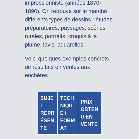
impressionniste (années 1870-
1890). On retrouve sur le marché
différents types de dessins : études
préparatoires, paysages, scènes
rurales, portraits, croquis à la
plume, lavis, aquarelles.
Voici quelques exemples concrets
de résultats en ventes aux
enchères :
SUJE
TECH
PRIX
T
NIQU
OBTEN
REPR
E /
U EN
ÉSEN
FORM
VENTE
TÉ
AT