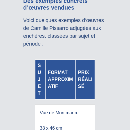
Des exemples concrets
d’œuvres vendues
Voici quelques exemples d’œuvres
de Camille Pissarro adjugées aux
enchères, classées par sujet et
période :
S
U
FORMAT
PRIX
J
APPROXIM
RÉALI
E
ATIF
SÉ
T
Vue de Montmartre
38 x 46 cm