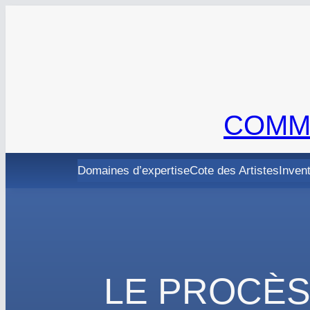
Aller
au
contenu
COMMI
Domaines d’expertise
Cote des Artistes
Inven
LE PROCÈS