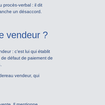
rocès-verbal : il dit
 tranche un désaccord.
le vendeur ?
ur : c’est lui qui établit
as de défaut de paiement de
.
rdereau vendeur, qui
 vente. Il mentionne