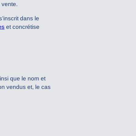
a vente.
’inscrit dans le
es
et concrétise
ainsi que le nom et
non vendus et, le cas