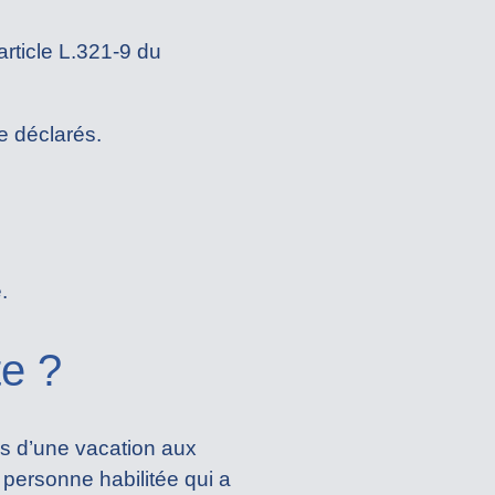
article L.321-9 du
re déclarés.
.
te ?
ns d’une vacation aux
 personne habilitée qui a