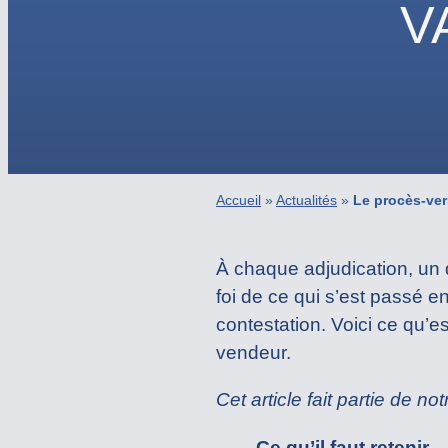
V
Accueil
»
Actualités
»
Le procès-verb
À chaque adjudication, un do
foi de ce qui s’est passé e
contestation. Voici ce qu’es
vendeur.
Cet article fait partie de no
Ce qu’il faut retenir