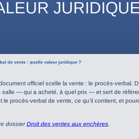
ALEUR JURIDIQUE
al de vente : quelle valeur juridique ?
cument officiel scelle la vente : le procès-verbal. Dis
n salle — qui a acheté, à quel prix — et sert de réfé
t le procès-verbal de vente, ce qu’il contient, et pour
tre dossier
Droit des ventes aux enchères
.