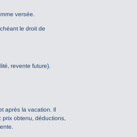
 somme versée.
échéant le droit de
ité, revente future).
après la vacation. Il
 : prix obtenu, déductions,
vente.