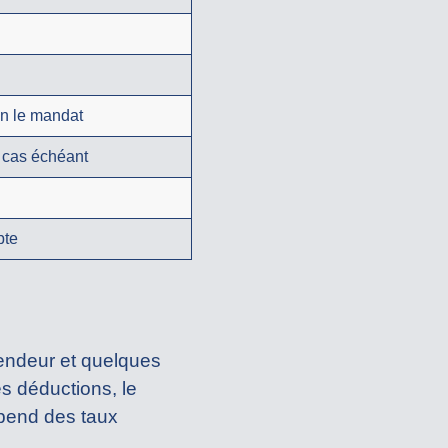
on le mandat
e cas échéant
pte
endeur et quelques
ces déductions, le
épend des taux