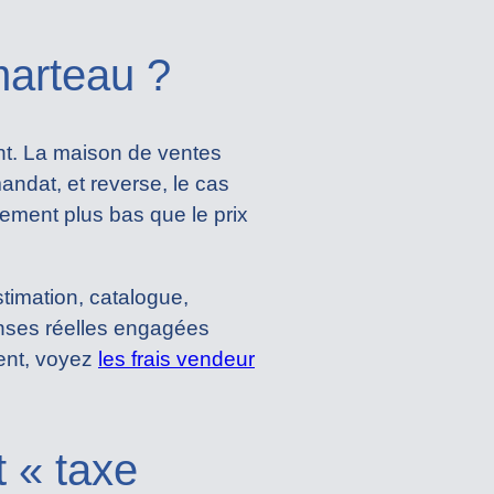
 marteau ?
ent. La maison de ventes
andat, et reverse, le cas
quement plus bas que le prix
timation, catalogue,
enses réelles engagées
ient, voyez
les frais vendeur
t « taxe