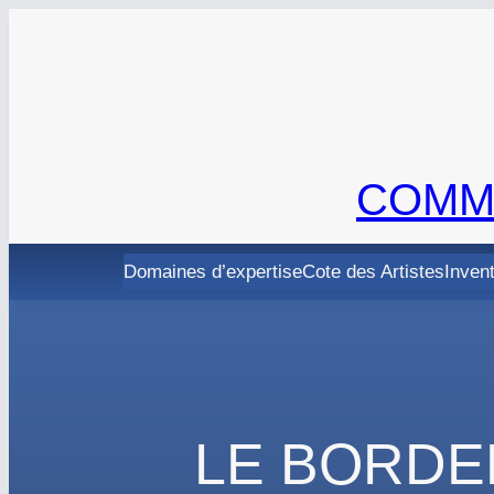
Aller
au
contenu
COMMI
Domaines d’expertise
Cote des Artistes
Inven
LE BORDE