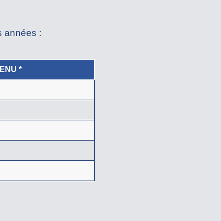
s années :
ENU *