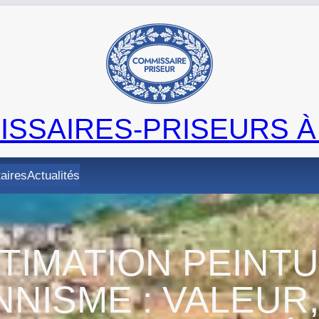
SSAIRES-PRISEURS À
taires
Actualités
TIMATION PEINT
NISME : VALEUR