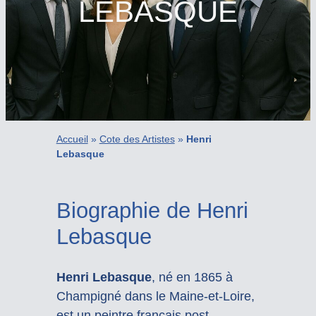
LEBASQUE
Accueil
»
Cote des Artistes
»
Henri
Lebasque
Biographie de Henri
Lebasque
Henri Lebasque
, né en 1865 à
Champigné dans le Maine-et-Loire,
est un peintre français post-