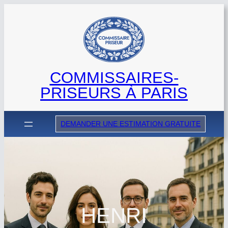
Aller
au
contenu
COMMISSAIRES-
PRISEURS À PARIS
DEMANDER UNE ESTIMATION GRATUITE
HENRI