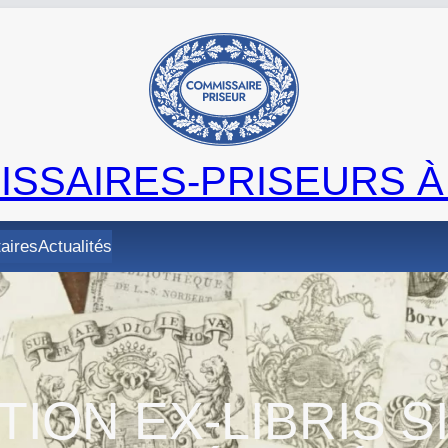
SSAIRES-PRISEURS À
taires
Actualités
TION EX-LIBRIS S