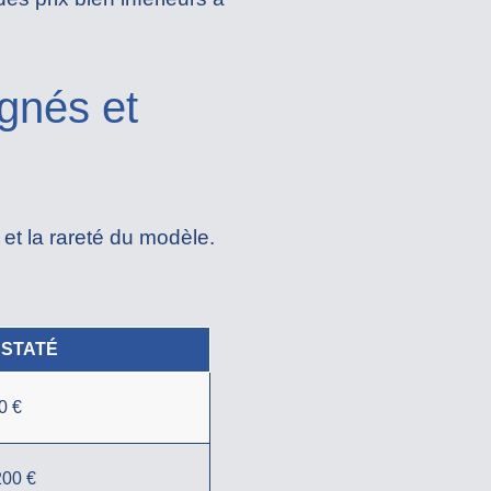
gnés et
 et la rareté du modèle.
NSTATÉ
0 €
200 €