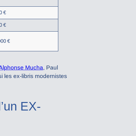
0 €
0 €
000 €
Alphonse Mucha
, Paul
 les ex-libris modernistes
d’un EX-