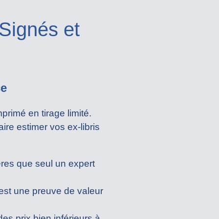
Signés et
ce
primé en tirage limité.
ire estimer vos ex-libris
ères que seul un expert
e est une preuve de valeur
es prix bien inférieurs à