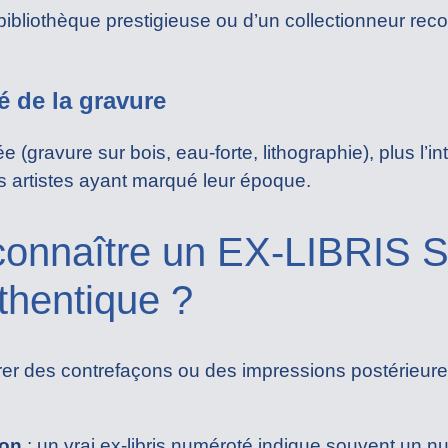
e bibliothèque prestigieuse ou d’un collectionneur rec
é de la gravure
ée (gravure sur bois, eau-forte, lithographie), plus l’i
es artistes ayant marqué leur époque.
onnaître un EX-LIBRIS S
hentique ?
trer des contrefaçons ou des impressions postérieure
ion
: un vrai ex-libris numéroté indique souvent un n