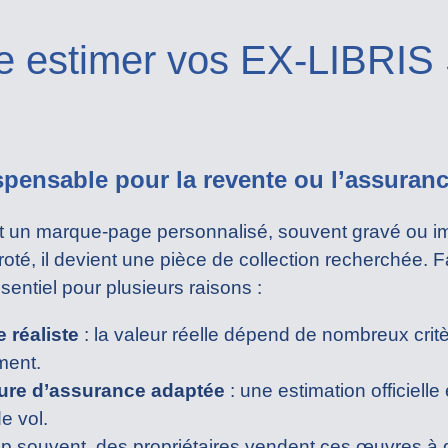
re estimer vos EX-LIBRIS 
spensable pour la revente ou l’assuran
, est un marque-page personnalisé, souvent gravé ou im
oté, il devient une pièce de collection recherchée. Fa
sentiel pour plusieurs raisons :
e réaliste
: la valeur réelle dépend de nombreux crit
ment.
ture d’assurance adaptée
: une estimation officiell
e vol.
op souvent, des propriétaires vendent ces œuvres à d