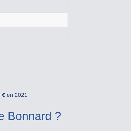
 €
en 2021
e Bonnard ?