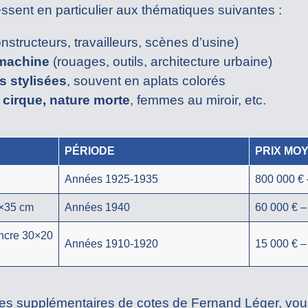
essent en particulier aux thématiques suivantes :
nstructeurs, travailleurs, scènes d’usine)
 machine
(rouages, outils, architecture urbaine)
s stylisées
, souvent en aplats colorés
cirque, nature morte
, femmes au miroir, etc.
PÉRIODE
PRIX MO
Années 1925-1935
800 000 € 
0×35 cm
Années 1940
60 000 € –
encre 30×20
Années 1910-1920
15 000 € –
es supplémentaires de cotes de Fernand Léger, vou