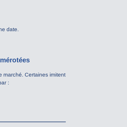
ne date.
umérotées
 marché. Certaines imitent
ar :