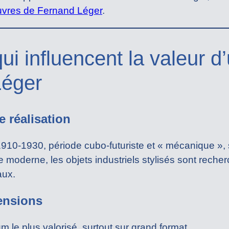
uvres de Fernand Léger
.
qui influencent la valeur d
Léger
e réalisation
10-1930, période cubo-futuriste et « mécanique », 
e moderne, les objets industriels stylisés sont reche
aux.
ensions
m le plus valorisé, surtout sur grand format.