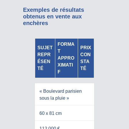
Exemples de résultats
obtenus en vente aux
enchères
FORMA
SUJET
PRIX
T
REPR
CON
APPRO
ÉSEN
STA
XIMATI
TÉ
TÉ
F
« Boulevard parisien
sous la pluie »
60 x 81 cm
112 000 €