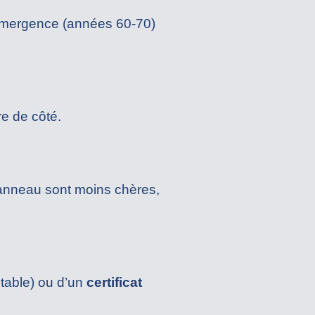
-émergence (années 60-70)
e de côté.
 panneau sont moins chères,
otable) ou d’un
certificat