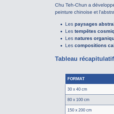
Chu Teh-Chun a développé un
peinture chinoise et l’abst
Les
paysages abstra
Les
tempêtes cosmi
Les
natures organiq
Les
compositions ca
Tableau récapitulatif
FORMAT
30 x 40 cm
80 x 100 cm
150 x 200 cm