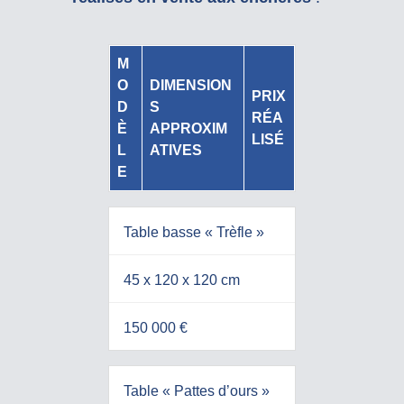
M
O
DIMENSION
PRIX
D
S
RÉA
È
APPROXIM
LISÉ
L
ATIVES
E
Table basse « Trèfle »
45 x 120 x 120 cm
150 000 €
Table « Pattes d’ours »