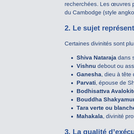
recherchées. Les œuvres p
du Cambodge (style angkori
2. Le sujet représen
Certaines divinités sont pl
Shiva Nataraja
dans 
Vishnu
debout ou assi
Ganesha
, dieu à tête
Parvati
, épouse de S
Bodhisattva Avaloki
Bouddha Shakyamu
Tara verte ou blanch
Mahakala
, divinité p
3. La qualité d’exéc