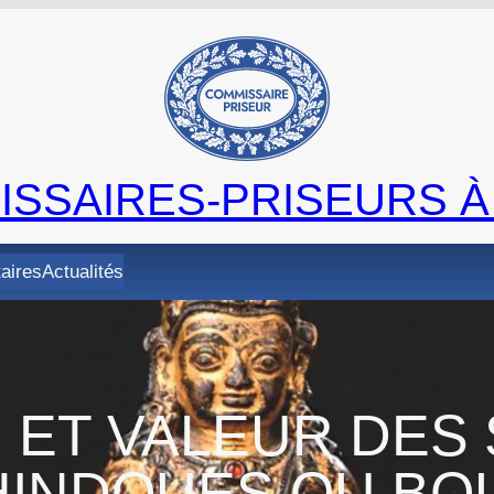
SSAIRES-PRISEURS À
taires
Actualités
 ET VALEUR DES
 HINDOUES OU B