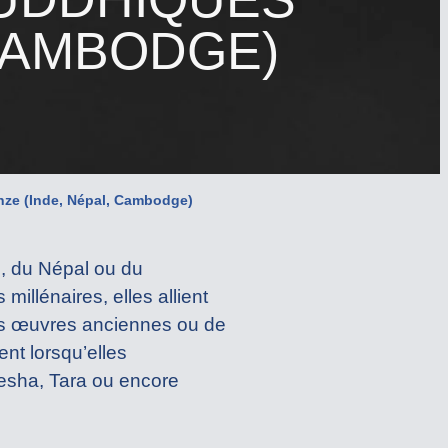
 CAMBODGE)
onze (Inde, Népal, Cambodge)
e, du Népal ou du
millénaires, elles allient
nes œuvres anciennes ou de
nt lorsqu’elles
esha, Tara ou encore