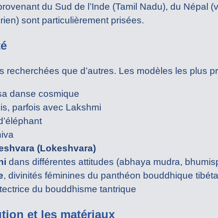
rovenant du Sud de l’Inde (Tamil Nadu), du Népal (
en) sont particulièrement prisées.
té
us recherchées que d’autres. Les modèles les plus pr
sa danse cosmique
s, parfois avec Lakshmi
 d’éléphant
hiva
teshvara (Lokeshvara)
ni
dans différentes attitudes (abhaya mudra, bhum
e
, divinités féminines du panthéon bouddhique tibéta
rotectrice du bouddhisme tantrique
ution et les matériaux