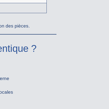
tion des pièces.
ntique ?
derne
locales