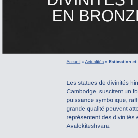
EN BRONZE
Accueil
»
Actualités
»
Estimation et
Les statues de divinités h
Cambodge, suscitent un fort i
puissance symbolique, raff
grande qualité peuvent att
représentent des divinité
Avalokiteshvara.