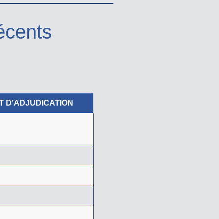
écents
T D’ADJUDICATION