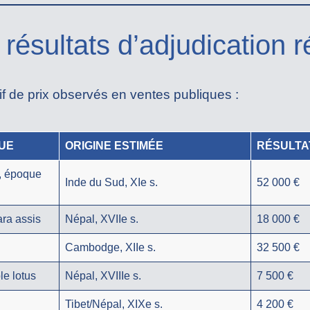
résultats d’adjudication r
tif de prix observés en ventes publiques :
TUE
ORIGINE ESTIMÉE
RÉSULTA
, époque
Inde du Sud, XIe s.
52 000 €
ara assis
Népal, XVIIe s.
18 000 €
Cambodge, XIIe s.
32 500 €
e lotus
Népal, XVIIIe s.
7 500 €
Tibet/Népal, XIXe s.
4 200 €