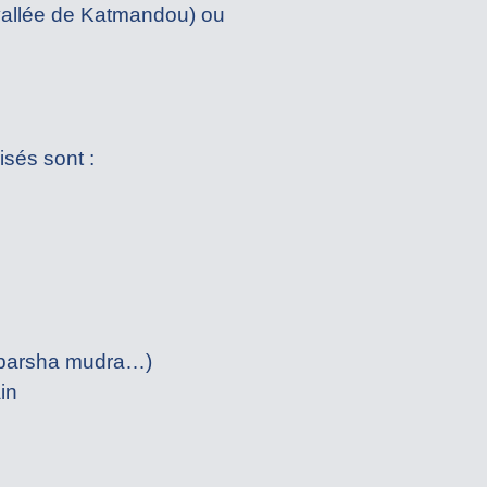
vallée de Katmandou) ou
isés sont :
isparsha mudra…)
in