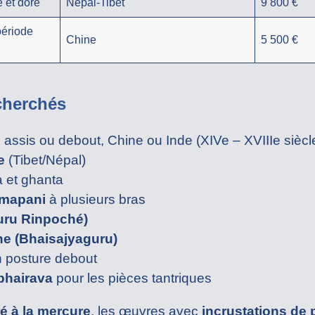
é et doré
Népal-Tibet
9 800 €
période
Chine
5 500 €
cherchés
i
assis ou debout, Chine ou Inde (XIVe – XVIIIe siècl
e
(Tibet/Népal)
 et ghanta
dmapani
à plusieurs bras
ru Rinpoché)
e (Bhaisajyaguru)
 posture debout
bhairava
pour les pièces tantriques
é à la mercure
, les œuvres avec
incrustations de 