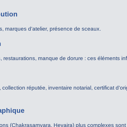
bution
ns, marques d’atelier, présence de sceaux.
n
restaurations, manque de dorure : ces éléments influ
llection réputée, inventaire notarial, certificat d’or
aphique
ions (Chakrasamvara, Hevajra) plus complexes sont 