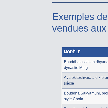
Exemples de
vendues aux
MODÈLE
Bouddha assis en dhyan
dynastie Ming
Avalokiteshvara à dix bra
siècle
Bouddha Sakyamuni, bron
style Chola