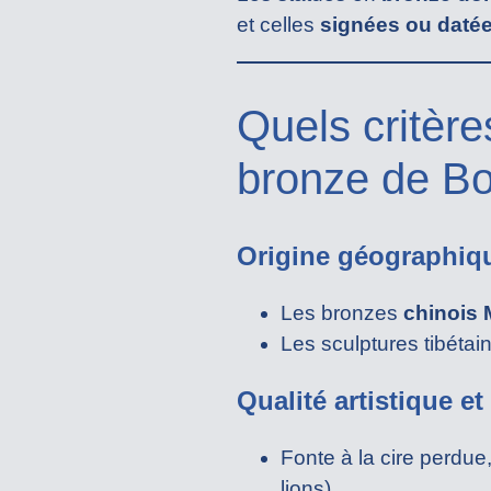
et celles
signées ou daté
Quels critère
bronze de B
Origine géographiqu
Les bronzes
chinois 
Les sculptures tibétai
Qualité artistique e
Fonte à la cire perdue,
lions).