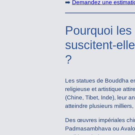
➡️
Demandez une estimatio
Pourquoi les
suscitent-elle
?
Les statues de Bouddha en 
religieuse et artistique att
(Chine, Tibet, Inde), leur a
atteindre plusieurs milliers
Des œuvres impériales chin
Padmasambhava ou Avalokit