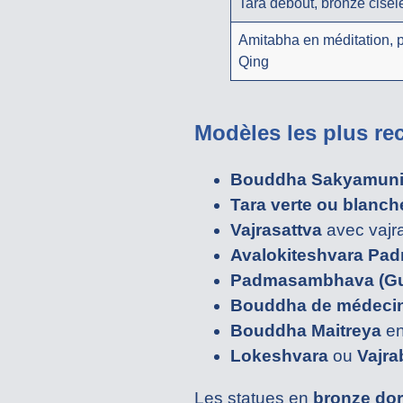
Tara debout, bronze cisel
Amitabha en méditation, 
Qing
Modèles les plus re
Bouddha Sakyamun
Tara verte ou blanch
Vajrasattva
avec vajra
Avalokiteshvara Pa
Padmasambhava (Gu
Bouddha de médecin
Bouddha Maitreya
en
Lokeshvara
ou
Vajra
Les statues en
bronze dor