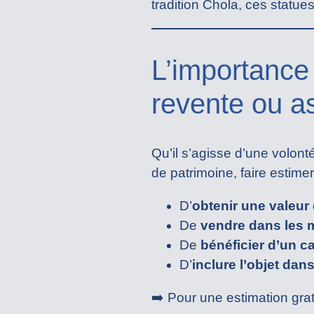
tradition Chola, ces statue
L’importance
revente ou a
Qu’il s’agisse d’une volon
de patrimoine, faire estim
D’
obtenir une valeur
De
vendre dans les m
De
bénéficier d’un ca
D’
inclure l’objet da
➡️ Pour une estimation gra