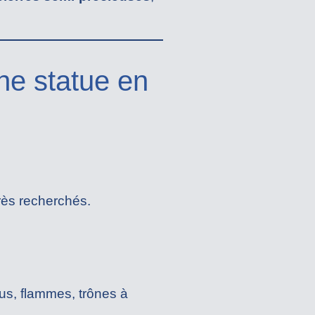
une statue en
très recherchés.
otus, flammes, trônes à