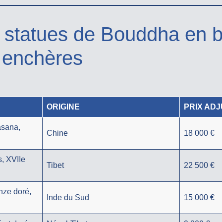
 statues de Bouddha en 
 enchères
ORIGINE
PRIX AD
asana,
Chine
18 000 €
s, XVIIe
Tibet
22 500 €
ze doré,
Inde du Sud
15 000 €