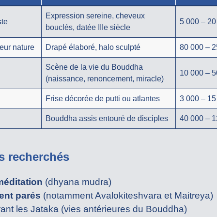
Expression sereine, cheveux
ste
5 000 – 20
bouclés, datée IIIe siècle
eur nature
Drapé élaboré, halo sculpté
80 000 – 2
Scène de la vie du Bouddha
10 000 – 5
(naissance, renoncement, miracle)
Frise décorée de putti ou atlantes
3 000 – 15
Bouddha assis entouré de disciples
40 000 – 1
s recherchés
éditation
(dhyana mudra)
ent parés
(notamment Avalokiteshvara et Maitreya)
trant les Jataka (vies antérieures du Bouddha)