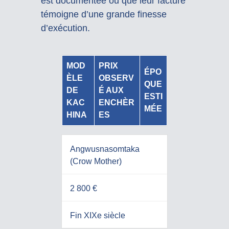
est documentée ou que leur facture
témoigne d’une grande finesse
d’exécution.
MOD
PRIX
ÉPO
ÈLE
OBSERV
QUE
DE
É AUX
ESTI
KAC
ENCHÈR
MÉE
HINA
ES
Angwusnasomtaka
(Crow Mother)
2 800 €
Fin XIXe siècle