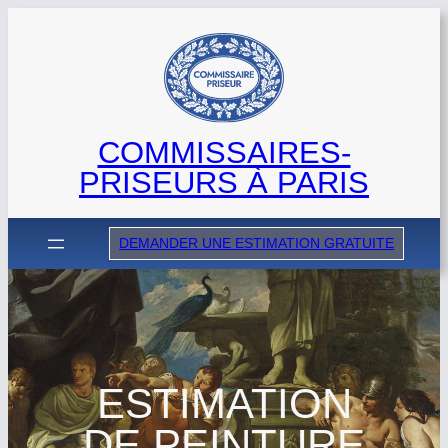
Aller
au
contenu
COMMISSAIRES-
PRISEURS À PARIS
DEMANDER UNE ESTIMATION GRATUITE
ESTIMATION
DE PEINTURE