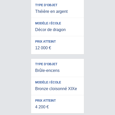
O
E
N
L
T
T
Théière en argent
E
Décor de dragon
12 000 €
Brûle-encens
Bronze cloisonné XIXe
4 200 €