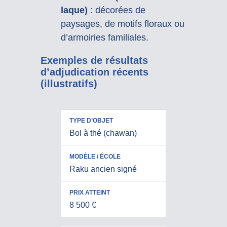
laque)
: décorées de
paysages, de motifs floraux ou
d’armoiries familiales.
Exemples de résultats
d’adjudication récents
(illustratifs)
M
T
P
O
Bol à thé (chawan)
Y
R
D
P
I
È
E
X
Raku ancien signé
L
D
A
E
’
T
/
O
T
8 500 €
É
B
E
C
J
I