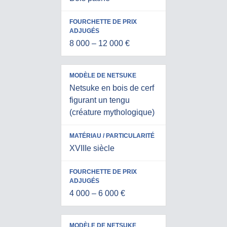
A
E
J
R
U
I
G
T
É
8 000 – 12 000 €
É
S
Netsuke en bois de cerf
figurant un tengu
(créature mythologique)
XVIIIe siècle
4 000 – 6 000 €