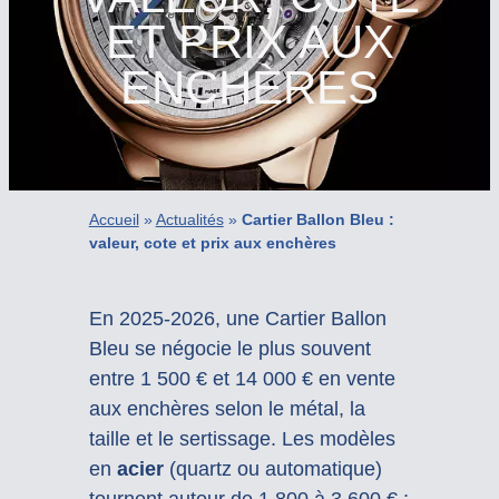
ET PRIX AUX
ENCHÈRES
Accueil
»
Actualités
»
Cartier Ballon Bleu :
valeur, cote et prix aux enchères
En 2025-2026, une Cartier Ballon
Bleu se négocie le plus souvent
entre 1 500 € et 14 000 € en vente
aux enchères selon le métal, la
taille et le sertissage. Les modèles
en
acier
(quartz ou automatique)
tournent autour de 1 800 à 3 600 € ;