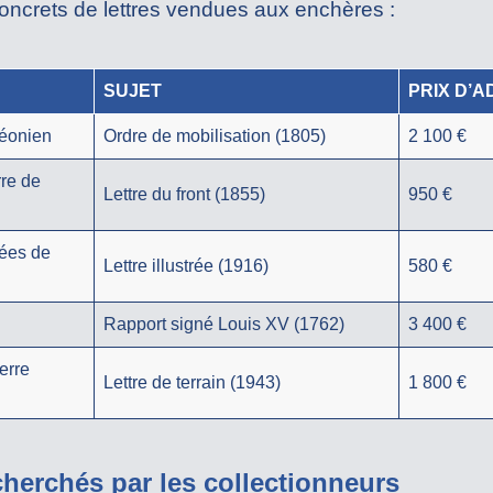
oncrets de lettres vendues aux enchères :
SUJET
PRIX D’A
léonien
Ordre de mobilisation (1805)
2 100 €
rre de
Lettre du front (1855)
950 €
hées de
Lettre illustrée (1916)
580 €
Rapport signé Louis XV (1762)
3 400 €
erre
Lettre de terrain (1943)
1 800 €
cherchés par les collectionneurs