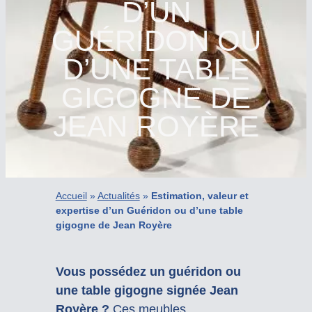
D’UN
GUÉRIDON OU
D’UNE TABLE
GIGOGNE DE
JEAN ROYÈRE
Accueil
»
Actualités
»
Estimation, valeur et
expertise d’un Guéridon ou d’une table
gigogne de Jean Royère
Vous possédez un guéridon ou
une table gigogne signée Jean
Royère ?
Ces meubles