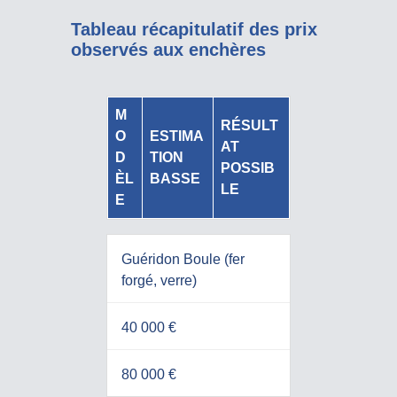
Tableau récapitulatif des prix
observés aux enchères
M
RÉSULT
O
ESTIMA
AT
D
TION
POSSIB
ÈL
BASSE
LE
E
Guéridon Boule (fer
forgé, verre)
40 000 €
80 000 €