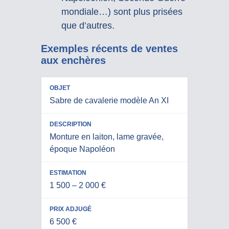
mondiale…) sont plus prisées
que d’autres.
Exemples récents de ventes
aux enchères
P
OBJET
DESCRIPTION
ESTIMATION
Sabre de cavalerie modèle An XI
A
Monture en laiton, lame gravée,
époque Napoléon
1 500 – 2 000 €
6 500 €