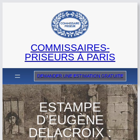
Aller
au
contenu
COMMISSAIRES-
PRISEURS À PARIS
DEMANDER UNE ESTIMATION GRATUITE
ESTAMPE
D’EUGÈNE
DELACROIX :