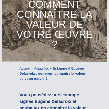
COMMENT
CONNAÎTRE LA
VALEUR DE
VOTRE ŒUVRE
?
Accueil
»
Actualités
»
Estampe d’Eugène
Delacroix : comment connaître la valeur
de votre œuvre ?
Vous possédez une estampe
signée Eugène Delacroix et
souhaitez en connaître la valeur