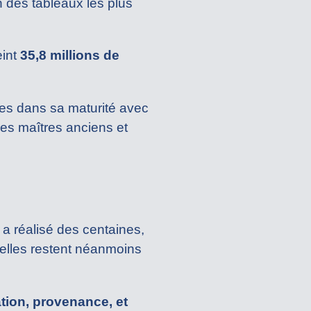
un des tableaux les plus
eint
35,8 millions de
ées dans sa maturité avec
les maîtres anciens et
 a réalisé des centaines,
elles restent néanmoins
ation, provenance, et