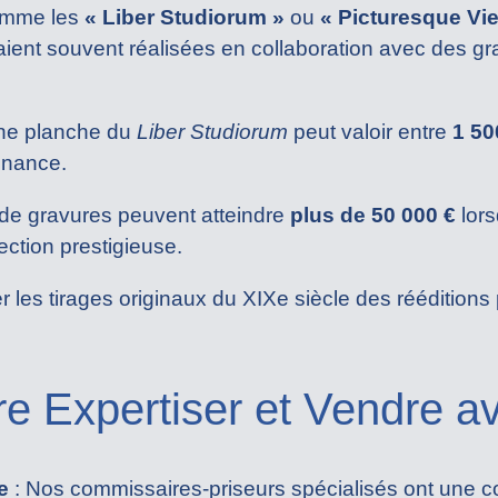
comme les
« Liber Studiorum »
ou
« Picturesque Vi
ient souvent réalisées en collaboration avec des g
une planche du
Liber Studiorum
peut valoir entre
1 50
venance.
de gravures peuvent atteindre
plus de 50 000 €
lors
ection prestigieuse.
er les tirages originaux du XIXe siècle des rééditions
re Expertiser et Vendre a
e
: Nos commissaires-priseurs spécialisés ont une 