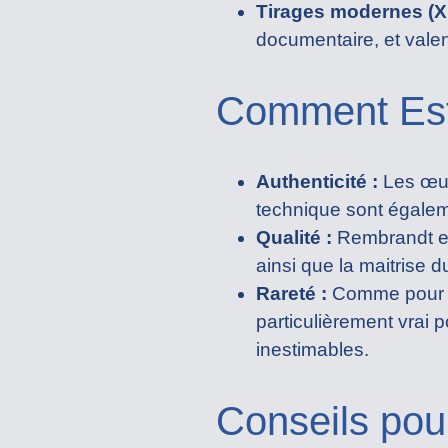
Tirages modernes (X
documentaire, et vale
Comment Est
Authenticité :
Les œuv
technique sont égaleme
Qualité :
Rembrandt est
ainsi que la maitrise d
Rareté :
Comme pour tou
particulièrement vrai
inestimables.
Conseils pou