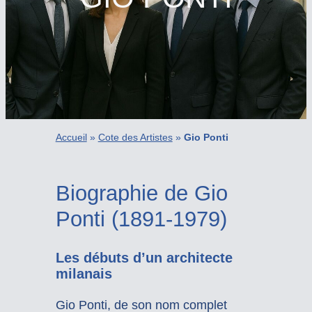
Accueil
»
Cote des Artistes
»
Gio Ponti
Biographie de Gio
Ponti (1891-1979)
Les débuts d’un architecte
milanais
Gio Ponti, de son nom complet