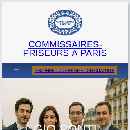
Aller
au
contenu
COMMISSAIRES-
PRISEURS À PARIS
DEMANDER UNE ESTIMATION GRATUITE
GIO PONTI