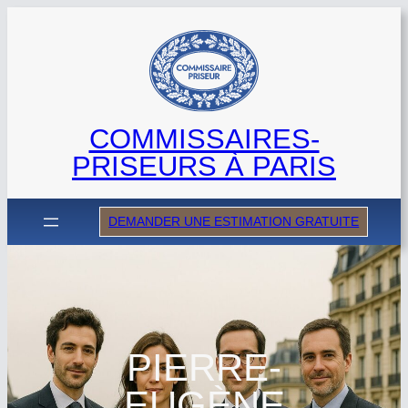
Aller
au
contenu
COMMISSAIRES-
PRISEURS À PARIS
DEMANDER UNE ESTIMATION GRATUITE
PIERRE-
EUGÈNE