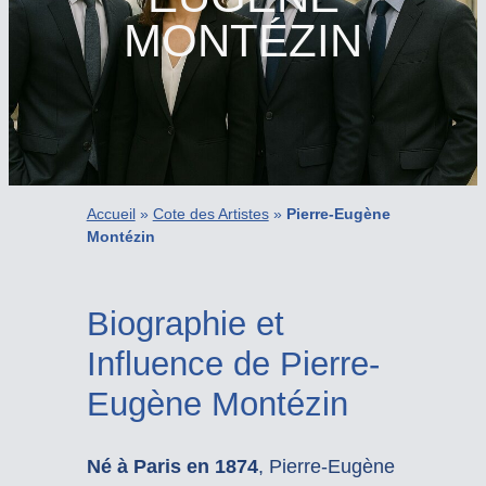
MONTÉZIN
Accueil
»
Cote des Artistes
»
Pierre-Eugène
Montézin
Biographie et
Influence de Pierre-
Eugène Montézin
Né à Paris en 1874
, Pierre-Eugène