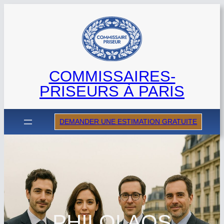
Aller
au
contenu
COMMISSAIRES-
PRISEURS À PARIS
DEMANDER UNE ESTIMATION GRATUITE
PHILOLAOS