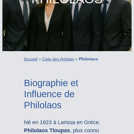
Accueil
»
Cote des Artistes
»
Philolaos
Biographie et
Influence de
Philolaos
Né en 1923 à Larissa en Grèce,
Philolaos Tloupas
, plus connu