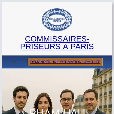
Aller
au
contenu
COMMISSAIRES-
PRISEURS À PARIS
DEMANDER UNE ESTIMATION GRATUITE
PHAM HAU