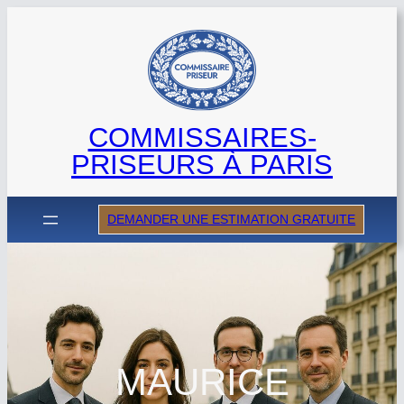
Aller
au
contenu
COMMISSAIRES-
PRISEURS À PARIS
DEMANDER UNE ESTIMATION GRATUITE
MAURICE