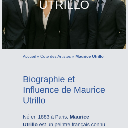
UTRILLO
Accueil
»
Cote des Artistes
»
Maurice Utrillo
Biographie et
Influence de Maurice
Utrillo
Né en 1883 à Paris,
Maurice
Utrillo
est un peintre français connu