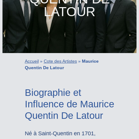
LATOUR
Accueil
»
Cote des Artistes
»
Maurice
Quentin De Latour
Biographie et
Influence de Maurice
Quentin De Latour
Né à Saint-Quentin en 1701,