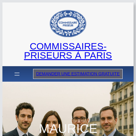
Aller
au
contenu
COMMISSAIRES-
PRISEURS À PARIS
DEMANDER UNE ESTIMATION GRATUITE
MAURICE