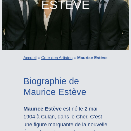
ESTÈVE
Accueil
»
Cote des Artistes
»
Maurice Estève
Biographie de
Maurice Estève
Maurice Estève
est né le 2 mai
1904 à Culan, dans le Cher. C’est
une figure marquante de la nouvelle