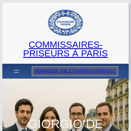
Aller
au
contenu
COMMISSAIRES-
PRISEURS À PARIS
DEMANDER UNE ESTIMATION GRATUITE
GIORGIO DE