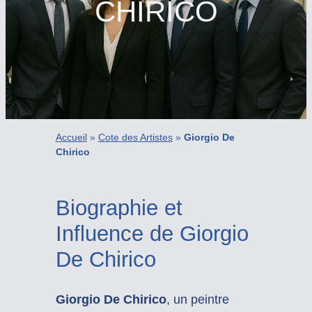
CHIRICO
Accueil
»
Cote des Artistes
»
Giorgio De
Chirico
Biographie et
Influence de Giorgio
De Chirico
Giorgio De Chirico
, un peintre