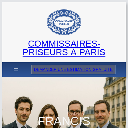
Aller
au
contenu
COMMISSAIRES-
PRISEURS À PARIS
DEMANDER UNE ESTIMATION GRATUITE
FRANCIS