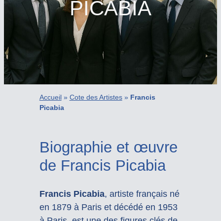
PICABIA
Accueil
»
Cote des Artistes
»
Francis
Picabia
Biographie et œuvre
de Francis Picabia
Francis Picabia
, artiste français né
en 1879 à Paris et décédé en 1953
à Paris, est une des figures clés de