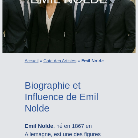
Accueil
»
Cote des Artistes
»
Emil Nolde
Biographie et
Influence de Emil
Nolde
Emil Nolde
, né en 1867 en
Allemagne, est une des figures