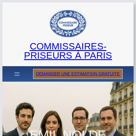
Aller
au
contenu
COMMISSAIRES-
PRISEURS À PARIS
DEMANDER UNE ESTIMATION GRATUITE
EMIL NOLDE