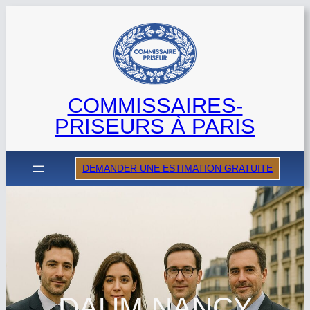
Aller
au
contenu
COMMISSAIRES-
PRISEURS À PARIS
DEMANDER UNE ESTIMATION GRATUITE
DAUM NANCY