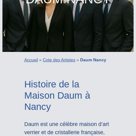
Accueil
»
Cote des Artistes
»
Daum Nancy
Histoire de la
Maison Daum à
Nancy
Daum est une célèbre maison d’art
verrier et de cristallerie française,