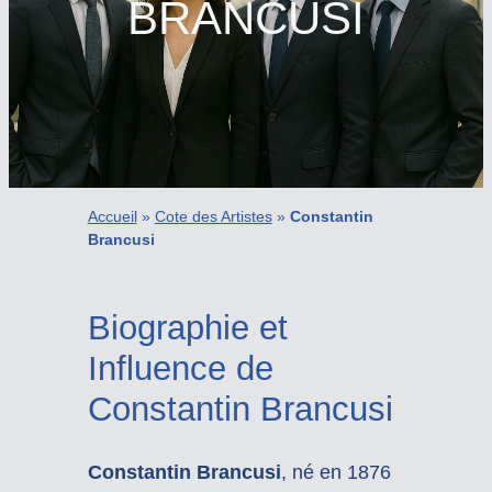
BRANCUSI
Accueil
»
Cote des Artistes
»
Constantin
Brancusi
Biographie et
Influence de
Constantin Brancusi
Constantin Brancusi
, né en 1876