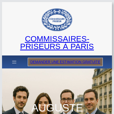
Aller
au
contenu
COMMISSAIRES-
PRISEURS À PARIS
DEMANDER UNE ESTIMATION GRATUITE
AUGUSTE