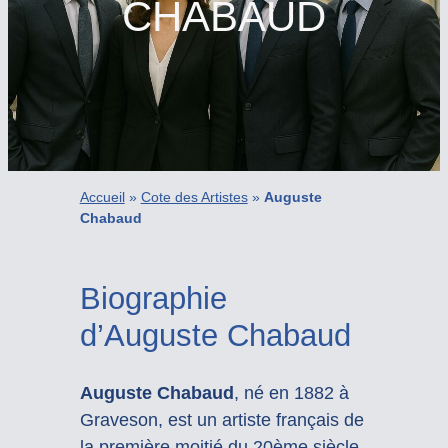
CHABAUD
Accueil
»
Cote des Artistes
»
Auguste
Chabaud
Biographie
d’Auguste Chabaud
Auguste Chabaud
, né en 1882 à
Graveson, est un artiste français de
la première moitié du 20ème siècle.