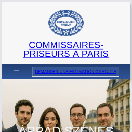
Aller
au
contenu
COMMISSAIRES-
PRISEURS À PARIS
DEMANDER UNE ESTIMATION GRATUITE
ÁRPÁD SZENES