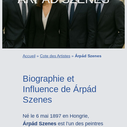
Accueil
»
Cote des Artistes
»
Árpád Szenes
Biographie et
Influence de Árpád
Szenes
Né le 6 mai 1897 en Hongrie,
Árpád Szenes
est l’un des peintres