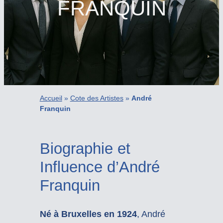
FRANQUIN
Accueil
»
Cote des Artistes
»
André
Franquin
Biographie et
Influence d’André
Franquin
Né à Bruxelles en 1924
, André