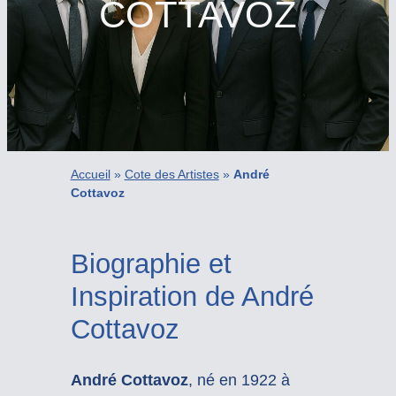
COTTAVOZ
Accueil
»
Cote des Artistes
»
André
Cottavoz
Biographie et
Inspiration de André
Cottavoz
André Cottavoz
, né en 1922 à