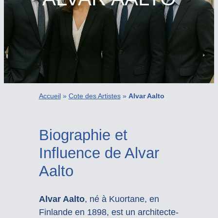
Accueil
»
Cote des Artistes
»
Alvar Aalto
Biographie et
Influence de Alvar
Aalto
Alvar Aalto
, né à Kuortane, en
Finlande en 1898, est un architecte-