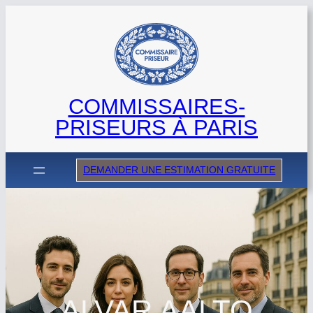
Aller
au
contenu
COMMISSAIRES-
PRISEURS À PARIS
DEMANDER UNE ESTIMATION GRATUITE
ALVAR AALTO