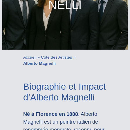
NELLI
Accueil
»
Cote des Artistes
»
Alberto Magnelli
Biographie et Impact
d’Alberto Magnelli
Né à Florence en 1888
, Alberto
Magnelli est un peintre italien de
renommée mondiale, reconnu pour