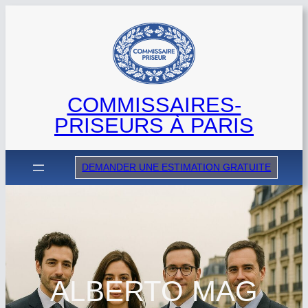
Aller
au
contenu
COMMISSAIRES-
PRISEURS À PARIS
DEMANDER UNE ESTIMATION GRATUITE
ALBERTO MAG