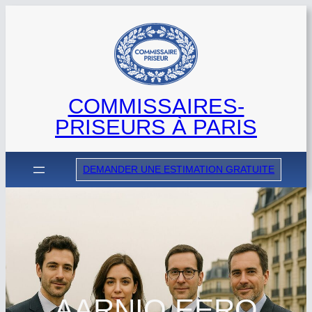
Aller
au
contenu
COMMISSAIRES-
PRISEURS À PARIS
DEMANDER UNE ESTIMATION GRATUITE
AARNIO EERO