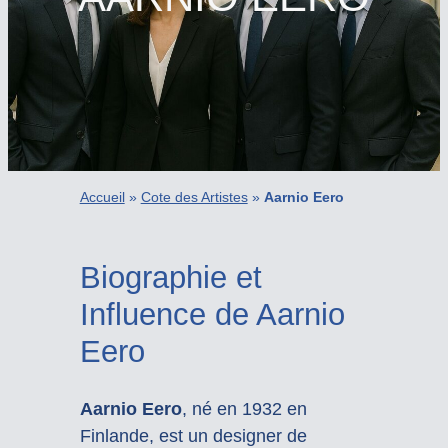
Accueil
»
Cote des Artistes
»
Aarnio Eero
Biographie et
Influence de Aarnio
Eero
Aarnio Eero
, né en 1932 en
Finlande, est un designer de