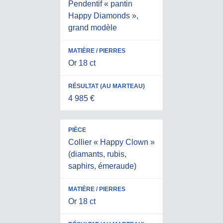
Pendentif « pantin
Happy Diamonds »,
grand modèle
Or 18 ct
4 985 €
Collier « Happy Clown »
(diamants, rubis,
saphirs, émeraude)
Or 18 ct