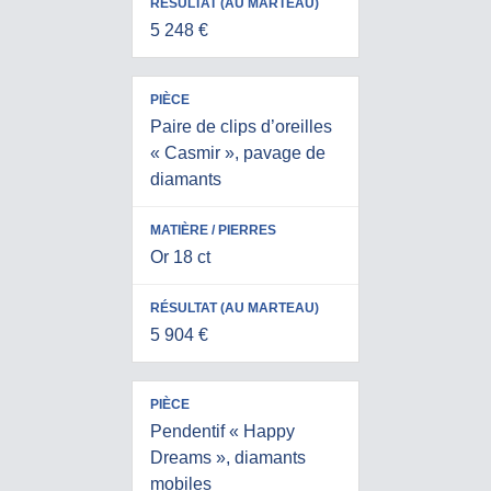
5 248 €
Paire de clips d’oreilles
« Casmir », pavage de
diamants
Or 18 ct
5 904 €
Pendentif « Happy
Dreams », diamants
mobiles