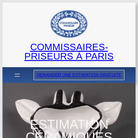
Aller
au
contenu
COMMISSAIRES-
PRISEURS À PARIS
DEMANDER UNE ESTIMATION GRATUITE
ESTIMATION
CÉRAMIQUES