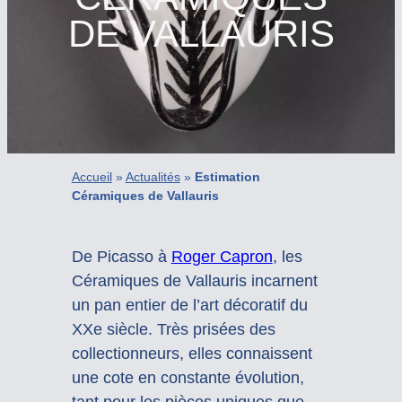
DE VALLAURIS
Accueil
»
Actualités
»
Estimation
Céramiques de Vallauris
De Picasso à
Roger Capron
, les
Céramiques de Vallauris incarnent
un pan entier de l’art décoratif du
XXe siècle. Très prisées des
collectionneurs, elles connaissent
une cote en constante évolution,
tant pour les pièces uniques que