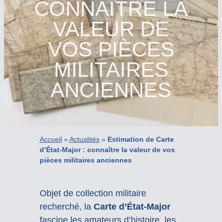
CONNAÎTRE LA
VALEUR DE
VOS PIÈCES
MILITAIRES
ANCIENNES
Accueil
»
Actualités
»
Estimation de Carte
d’État-Major : connaître la valeur de vos
pièces militaires anciennes
Objet de collection militaire
recherché, la
Carte d’État-Major
fascine les amateurs d’histoire, les