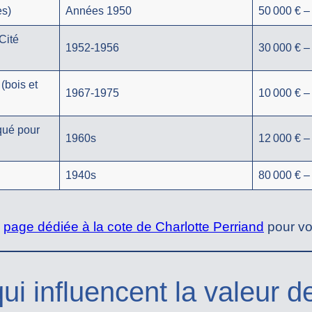
es)
Années 1950
50 000 € –
Cité
1952-1956
30 000 € –
(bois et
1967-1975
10 000 € –
qué pour
1960s
12 000 € –
1940s
80 000 € –
e
page dédiée à la cote de Charlotte Perriand
pour vo
qui influencent la valeur d